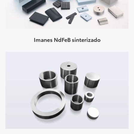
Imanes NdFeB sinterizado