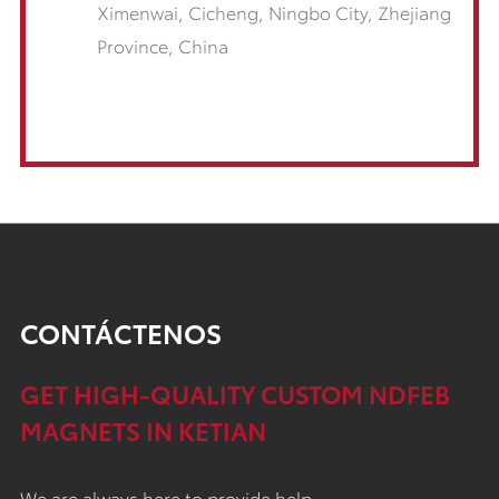
Ximenwai, Cicheng, Ningbo City, Zhejiang
Province, China
CONTÁCTENOS
GET HIGH-QUALITY CUSTOM NDFEB
MAGNETS IN KETIAN
We are always here to provide help.