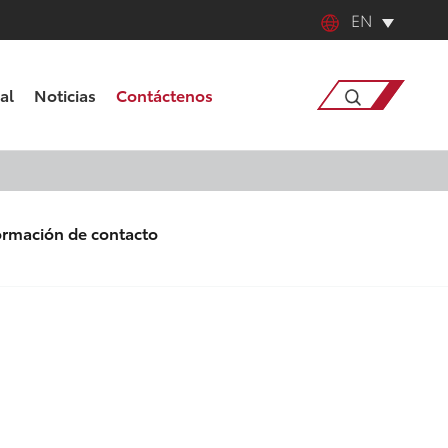
EN
English
al
Noticias
Contáctenos
中文
日本語
Búsqueda
한국어
ormación de contacto
français
Deutsch
Español