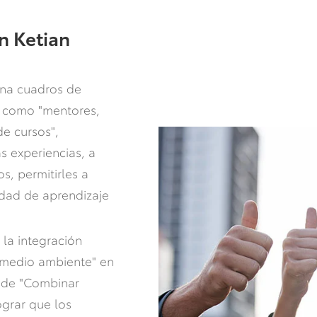
n Ketian
ona cuadros de
n como "mentores,
de cursos",
s experiencias, a
s, permitirles a
idad de aprendizaje
 la integración
y medio ambiente" en
o de "Combinar
grar que los