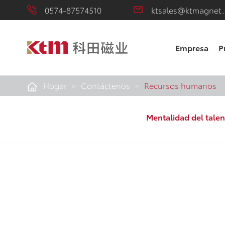
0574-87574510
ktsales@ktmagnet
Empresa
P
Hogar
Contáctenos
Recursos humanos
Mentalidad del talen