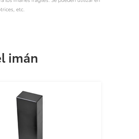
rices, etc.
el imán