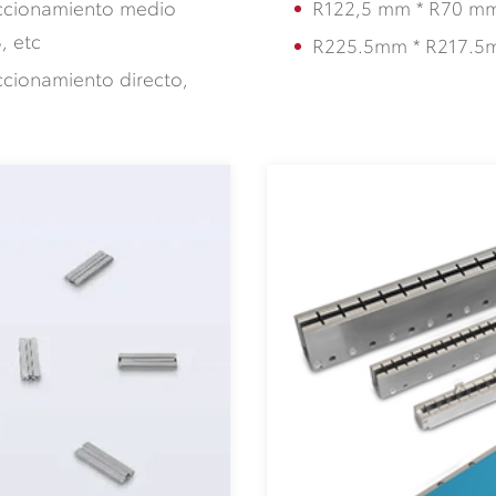
ccionamiento medio
R122,5 mm * R70 m
, etc
R225.5mm * R217.5
cionamiento directo,