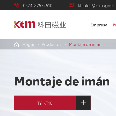
0574-87574510
ktsales@ktmagnet
Empresa
P
Hogar
Productos
Montaje de imán
Montaje de imán
TY_KT10