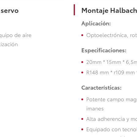
Montaje Halbac
 servo
Aplicación:
Optoelectrónica, ro
uipo de aire
ización
Especificaciones:
20mm * 15mm * 6,5
R148 mm * r109 mm
Características:
Potente campo magn
imanes
Alta adherencia y mo
Equipado con tecnol