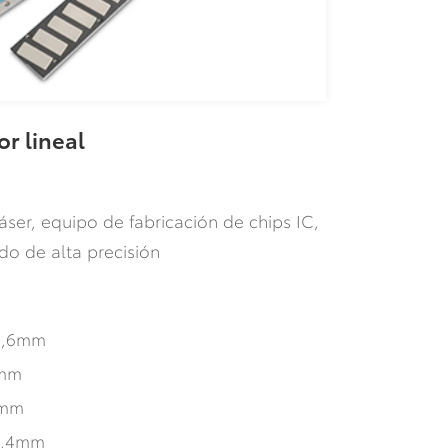
r lineal
ser, equipo de fabricación de chips IC,
o de alta precisión
8,6mm
2mm
0mm
1,4mm