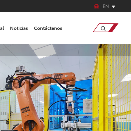
EN
English
al
Noticias
Contáctenos
中文
日本語
Búsqueda
한국어
français
Deutsch
Español