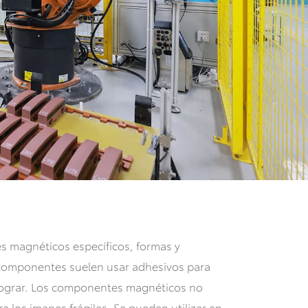
s magnéticos específicos, formas y
 componentes suelen usar adhesivos para
lograr. Los componentes magnéticos no
los imanes frágiles. Se pueden utilizar en