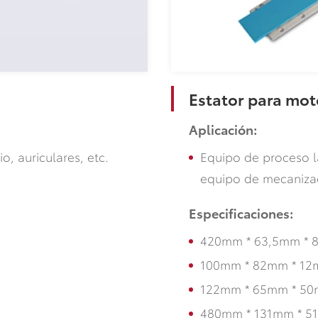
Estator para moto
Aplicación:
Equipo de proceso lá
o, auriculares, etc.
equipo de mecanizad
Especificaciones:
420mm * 63,5mm * 
100mm * 82mm * 1
122mm * 65mm * 5
480mm * 131mm * 5